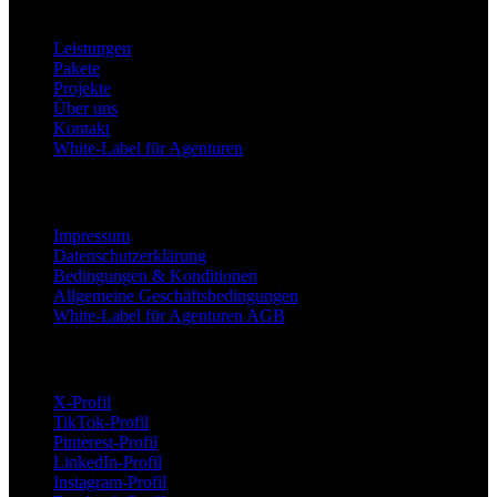
Über uns
Leistungen
Pakete
Projekte
Über uns
Kontakt
White-Label für Agenturen
Rechtliches & Sicherheit
Impressum
Datenschutzerklärung
Bedingungen & Konditionen
Allgemeine Geschäftsbedingungen
White-Label für Agenturen AGB
Aktuelle Nachrichten
X-Profil
TikTok-Profil
Pinterest-Profil
LinkedIn-Profil
Instagram-Profil