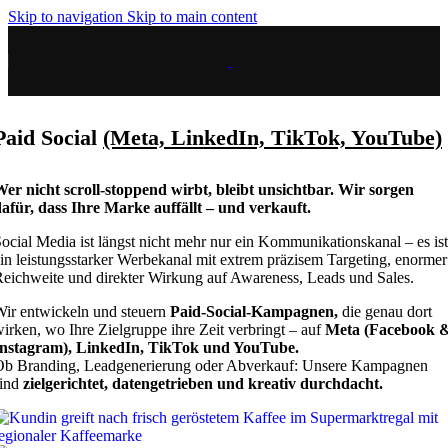
Skip to navigation
Skip to main content
Paid Social
(Meta, LinkedIn, TikTok, YouTube)
er nicht scroll-stoppend wirbt, bleibt unsichtbar. Wir sorgen
afür, dass Ihre Marke auffällt – und verkauft.
ocial Media ist längst nicht mehr nur ein Kommunikationskanal – es ist
in leistungsstarker Werbekanal mit extrem präzisem Targeting, enormer
eichweite und direkter Wirkung auf Awareness, Leads und Sales.
ir entwickeln und steuern
Paid-Social-Kampagnen,
die genau dort
irken, wo Ihre Zielgruppe ihre Zeit verbringt – auf
Meta (Facebook 
Instagram), LinkedIn, TikTok und YouTube.
Ob Branding, Leadgenerierung oder Abverkauf: Unsere Kampagnen
sind
zielgerichtet, datengetrieben und kreativ durchdacht.