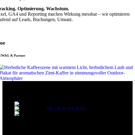
racking. Optimierung. Wachstum.
ixel, GA4 und Reporting machen Wirkung messbar – wir optimieren
aufend auf Leads, Buchungen, Umsatz.
oe
EWAG & Partner
Mehr Anfragen. Mehr Klarheit. Mehr Wachstum – mit System.
Schulhausstrasse 25, CH-3052 Zollikofen
Tel: +41 31 911 10 85
E-Mail: info@kewag-partner.ch
Aktuelle Beiträge