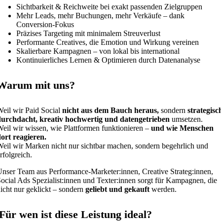
Sichtbarkeit & Reichweite bei exakt passenden Zielgruppen
Mehr Leads, mehr Buchungen, mehr Verkäufe – dank
Conversion-Fokus
Präzises Targeting mit minimalem Streuverlust
Performante Creatives, die Emotion und Wirkung vereinen
Skalierbare Kampagnen – von lokal bis international
Kontinuierliches Lernen & Optimieren durch Datenanalyse
Warum mit uns?
eil wir Paid Social
nicht aus dem Bauch heraus,
sondern
strategisc
durchdacht, kreativ hochwertig und datengetrieben
umsetzen.
eil wir wissen, wie Plattformen funktionieren –
und wie Menschen
ort reagieren.
eil wir Marken nicht nur sichtbar machen, sondern begehrlich und
rfolgreich.
nser Team aus Performance-Marketer:innen, Creative Strateg:innen,
ocial Ads Spezialist:innen und Texter:innen sorgt für Kampagnen, die
icht nur geklickt – sondern
geliebt und gekauft
werden.
Für wen ist diese Leistung ideal?