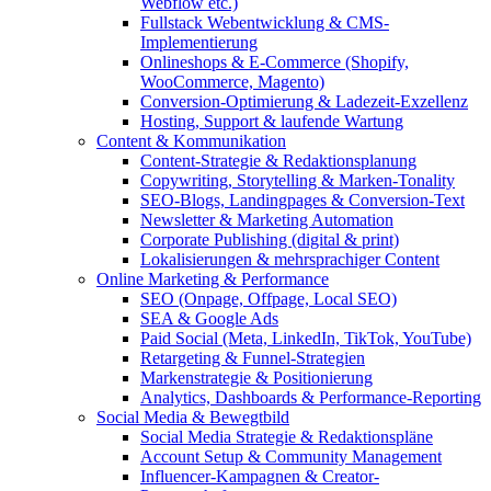
Webflow etc.)
Fullstack Webentwicklung & CMS-
Implementierung
Onlineshops & E-Commerce (Shopify,
WooCommerce, Magento)
Conversion-Optimierung & Ladezeit-Exzellenz
Hosting, Support & laufende Wartung
Content & Kommunikation
Content-Strategie & Redaktionsplanung
Copywriting, Storytelling & Marken-Tonality
SEO-Blogs, Landingpages & Conversion-Text
Newsletter & Marketing Automation
Corporate Publishing (digital & print)
Lokalisierungen & mehrsprachiger Content
Online Marketing & Performance
SEO (Onpage, Offpage, Local SEO)
SEA & Google Ads
Paid Social (Meta, LinkedIn, TikTok, YouTube)
Retargeting & Funnel-Strategien
Markenstrategie & Positionierung
Analytics, Dashboards & Performance-Reporting
Social Media & Bewegtbild
Social Media Strategie & Redaktionspläne
Account Setup & Community Management
Influencer-Kampagnen & Creator-