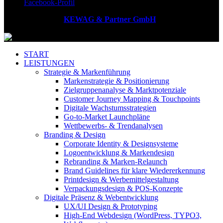
Facebook-Profil
Copyright © 2026
KEWAG & Partner GmbH
| Alle Rechte
vorbehalten.
START
LEISTUNGEN
Strategie & Markenführung
Markenstrategie & Positionierung
Zielgruppenanalyse & Marktpotenziale
Customer Journey Mapping & Touchpoints
Digitale Wachstumsstrategien
Go-to-Market Launchpläne
Wettbewerbs- & Trendanalysen
Branding & Design
Corporate Identity & Designsysteme
Logoentwicklung & Markendesign
Rebranding & Marken-Relaunch
Brand Guidelines für klare Wiedererkennung
Printdesign & Werbemittelgestaltung
Verpackungsdesign & POS-Konzepte
Digitale Präsenz & Webentwicklung
UX/UI Design & Prototyping
High-End Webdesign (WordPress, TYPO3,