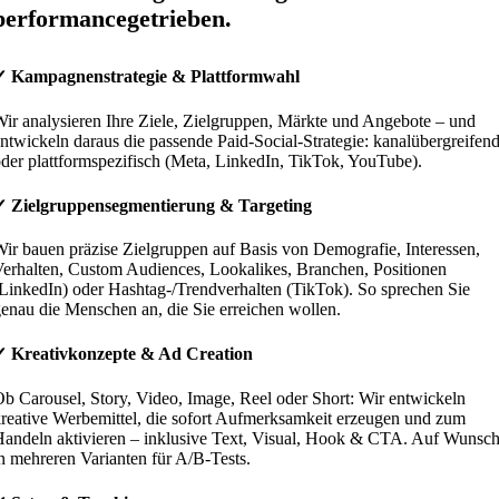
performancegetrieben.
✓ Kampagnenstrategie & Plattformwahl
ir analysieren Ihre Ziele, Zielgruppen, Märkte und Angebote – und
ntwickeln daraus die passende Paid-Social-Strategie: kanalübergreifen
der plattformspezifisch (Meta, LinkedIn, TikTok, YouTube).
✓ Zielgruppensegmentierung & Targeting
ir bauen präzise Zielgruppen auf Basis von Demografie, Interessen,
erhalten, Custom Audiences, Lookalikes, Branchen, Positionen
LinkedIn) oder Hashtag-/Trendverhalten (TikTok). So sprechen Sie
enau die Menschen an, die Sie erreichen wollen.
✓ Kreativkonzepte & Ad Creation
b Carousel, Story, Video, Image, Reel oder Short: Wir entwickeln
reative Werbemittel, die sofort Aufmerksamkeit erzeugen und zum
andeln aktivieren – inklusive Text, Visual, Hook & CTA. Auf Wunsch
n mehreren Varianten für A/B-Tests.