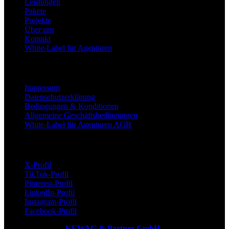
Leistungen
Pakete
Projekte
Über uns
Kontakt
White-Label für Agenturen
Rechtliches & Sicherheit
Impressum
Datenschutzerklärung
Bedingungen & Konditionen
Allgemeine Geschäftsbedingungen
White-Label für Agenturen AGB
Aktuelle Nachrichten
X-Profil
TikTok-Profil
Pinterest-Profil
LinkedIn-Profil
Instagram-Profil
Facebook-Profil
Copyright © 2026
KEWAG & Partner GmbH
| Alle Rechte