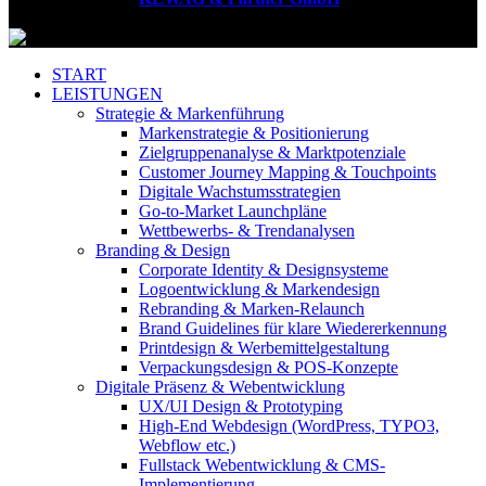
vorbehalten.
START
LEISTUNGEN
Strategie & Markenführung
Markenstrategie & Positionierung
Zielgruppenanalyse & Marktpotenziale
Customer Journey Mapping & Touchpoints
Digitale Wachstumsstrategien
Go-to-Market Launchpläne
Wettbewerbs- & Trendanalysen
Branding & Design
Corporate Identity & Designsysteme
Logoentwicklung & Markendesign
Rebranding & Marken-Relaunch
Brand Guidelines für klare Wiedererkennung
Printdesign & Werbemittelgestaltung
Verpackungsdesign & POS-Konzepte
Digitale Präsenz & Webentwicklung
UX/UI Design & Prototyping
High-End Webdesign (WordPress, TYPO3,
Webflow etc.)
Fullstack Webentwicklung & CMS-
Implementierung