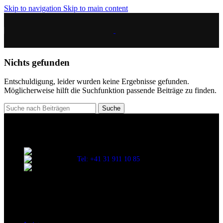
Skip to navigation
Skip to main content
Nichts gefunden
Entschuldigung, leider wurden keine Ergebnisse gefunden.
Möglicherweise hilft die Suchfunktion passende Beiträge zu finden.
Suche
Mehr Anfragen. Mehr Klarheit. Mehr Wachstum – mit System.
Schulhausstrasse 25, CH-3052 Zollikofen
Tel: +41 31 911 10 85
E-Mail: info@kewag-partner.ch
Aktuelle Beiträge
Über uns