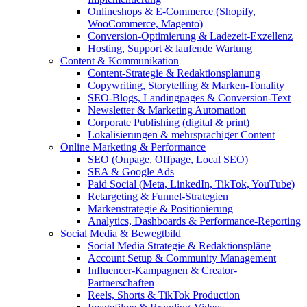
Onlineshops & E-Commerce (Shopify,
WooCommerce, Magento)
Conversion-Optimierung & Ladezeit-Exzellenz
Hosting, Support & laufende Wartung
Content & Kommunikation
Content-Strategie & Redaktionsplanung
Copywriting, Storytelling & Marken-Tonality
SEO-Blogs, Landingpages & Conversion-Text
Newsletter & Marketing Automation
Corporate Publishing (digital & print)
Lokalisierungen & mehrsprachiger Content
Online Marketing & Performance
SEO (Onpage, Offpage, Local SEO)
SEA & Google Ads
Paid Social (Meta, LinkedIn, TikTok, YouTube)
Retargeting & Funnel-Strategien
Markenstrategie & Positionierung
Analytics, Dashboards & Performance-Reporting
Social Media & Bewegtbild
Social Media Strategie & Redaktionspläne
Account Setup & Community Management
Influencer-Kampagnen & Creator-
Partnerschaften
Reels, Shorts & TikTok Production