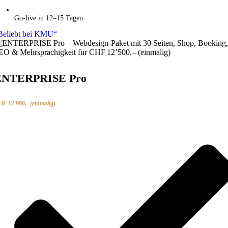
Go-live in 12–15 Tagen
Beliebt bei KMU“
ENTERPRISE Pro
F 12'900.-
(einmalig)