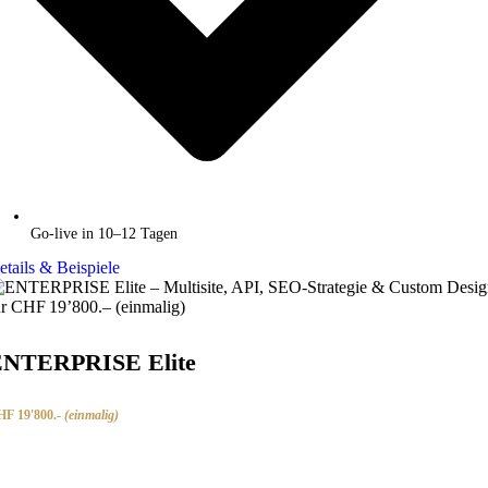
Go-live in 10–12 Tagen
etails & Beispiele
NTERPRISE Elite
F 19'800.-
(einmalig)