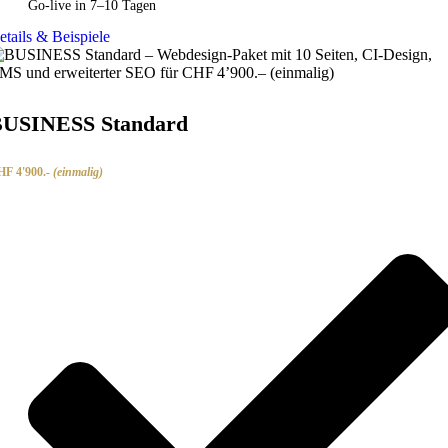
Go-live in 7–10 Tagen
etails & Beispiele
USINESS Standard
F 4'900.-
(einmalig)